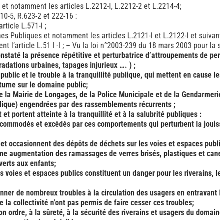
s, et notamment les articles L.2212-l, L.2212-2 et L.2214-4;
10-5, R.623-2 et 222-16 :
ticle L.571-l ;
s Publiques et notamment les articles L.2121-l et L.2122-l et suivan
t l’article L.51 l -l ; – Vu la loi n°2003-239 du 18 mars 2003 pour la s
taté la présence répétitive et perturbatrice d’attroupements de pe
radations urbaines, tapages injurieux …. ) ;
public et le trouble à la tranquillité publique, qui mettent en cause
turne sur le domaine public;
de la Mairie de Longages, de la Police Municipale et de la Gendarmeri
lique) engendrées par des rassemblements récurrents ;
 portent atteinte à la tranquillité et à la salubrité publiques :
incommodés et excédés par ces comportements qui perturbent la jouis
et occasionnent des dépôts de déchets sur les voies et espaces publ
ne augmentation des ramassages de verres brisés, plastiques et cane
erts aux enfants;
 voies et espaces publics constituent un danger pour les riverains, le
nner de nombreux troubles à la circulation des usagers en entravan
 la collectivité n’ont pas permis de faire cesser ces troubles;
n ordre, à la sûreté, à la sécurité des riverains et usagers du domain