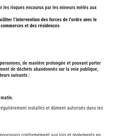
ir les risques encourus par les mineurs mêlés aux
liter l’intervention des forces de l’ordre avec le
s commerces et des résidences
x personnes, de manière prolongée et pouvant porter
ellement de déchets abandonnés sur la voie publique,
eurs suivants :
 matin.
 régulièrement installés et dûment autorisés dans les
nt poursuivis conformément aux lois et règlements en