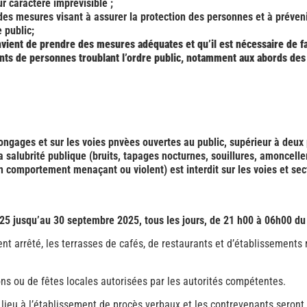
r caractère imprévisible ;
 des mesures visant à assurer la protection des personnes et à préven
e public;
nvient de prendre des mesures adéquates et qu’il est nécessaire de faci
nts de personnes troublant l’ordre public, notamment aux abords de
Longages et sur les voies pnvèes ouvertes au public, supérieur à deu
u à la salubrité publique (bruits, tapages nocturnes, souillures, amonc
 comportement menaçant ou violent) est interdit sur les voies et sect
025 jusqu’au 30 septembre 2025, tous les jours, de 21 h00 à 06h00 du
ent arrêté, les terrasses de cafés, de restaurants et d’établissements
ns ou de fêtes locales autorisées par les autorités compétentes.
t lieu à l’établissement de procès verbaux et les contrevenants sero