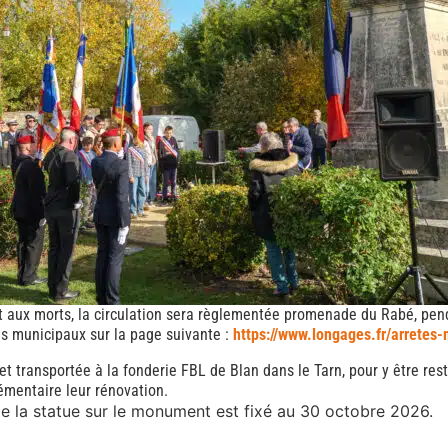
aux morts, la circulation sera règlementée promenade du Rabé, pendan
és municipaux sur la page suivante :
https://www.longages.fr/arretes
 transportée à la fonderie FBL de Blan dans le Tarn, pour y être res
émentaire leur rénovation.
de la statue sur le monument est fixé au 30 octobre 2026.